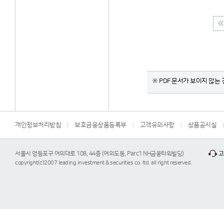
※ PDF 문서가 보이지 않는 경
개인정보처리방침
보호금융상품등록부
고객유의사항
상품공시실
서울시 영등포구 여의대로 108, 44층 (여의도동, Parc1 NH금융타워빌딩)
고
copyright(c)2007 leading investment & securities co. ltd. all right reserved.