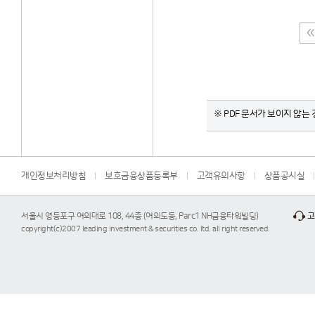
※ PDF 문서가 보이지 않는 경
개인정보처리방침
보호금융상품등록부
고객유의사항
상품공시실
서울시 영등포구 여의대로 108, 44층 (여의도동, Parc1 NH금융타워빌딩)
고
copyright(c)2007 leading investment & securities co. ltd. all right reserved.