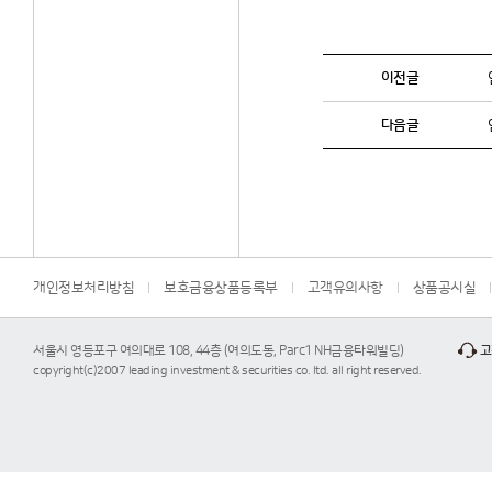
이전글
다음글
개인정보처리방침
보호금융상품등록부
고객유의사항
상품공시실
서울시 영등포구 여의대로 108, 44층 (여의도동, Parc1 NH금융타워빌딩)
고
copyright(c)2007 leading investment & securities co. ltd. all right reserved.