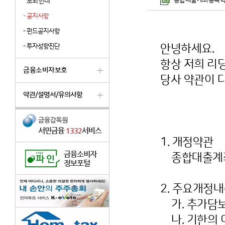
종합대출계좌등록약관 신
조회 안내
-
공지사항
-
펀드공지사항
-
투자성향진단
안녕하세요.
항상 저희 리
금융소비자보호
당사 약관이 
약관/설명서/유의사항
- 
1. 개정약관
종합대출계
2. 주요개정
가. 추가담보
나. 기한의 