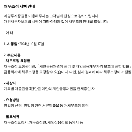
채무조정 시행 안내
리딩투자증권을 이용해주시는 고객님께 진심으로 감사드립니다
.
개인채무자보호법 시행에 따라 아래와 같이 채무조정 안내를 드립니다
.
-
아 래
–
1.
시행일
: 2024
년
10
월
17
일
2.
주요내용
-
채무조정 요청권
채무조정 요청권이란
,
「
개인금융채권의 관리 및 개인금융채무자의 보호에 관한 법률
금융회사에 채무조정을 요청할 수 있습니다
.
다만
,
심사 결과에 따라 채무조정이 거절될
-
대상자
계좌별 대출원금
3
천만원 미만의 개인금융채권을 연체중인 자
-
요청방법
영업점 신청
:
영업점 관련 서류제출을 통한 채무조정 요청
-
필요서류
채무조정요청서
,
채무조정안
,
개인신용정보 동의서 등