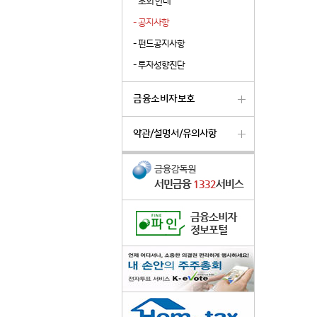
조회 안내
-
공지사항
-
펀드공지사항
-
투자성향진단
금융소비자보호
약관/설명서/유의사항