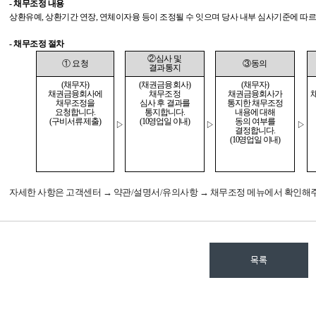
-
채무조정 내용
상환유예
,
상환기간 연장
,
연체이자융 등이 조정될 수 잇으며 당사 내부 심사기준에 따
-
채무조정 절차
②
심사 및
①
요청
③
동의
결과통지
(
채무자
)
(
채권금융회사
)
(
채무자
)
채권금융회사에
채무조정
채권금융회사가
채무조정을
심사 후 결과를
통지한 채무조정
요청합니다
.
통지합니다
.
내용에 대해
(
구비서류 제출
)
(10
영업일 이내
)
동의 여부를
▷
▷
▷
결정합니다
.
(10
영업일 이내
)
자세한 사항은 고객센터
→
약관
/
설명서
/
유의사항
→
채무조정 메뉴에서 확인해
목록