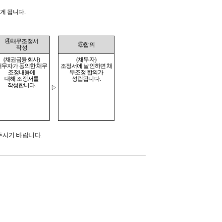
르게 됩니다
.
④
채무조정서
⑤
합의
작성
(
채권금융회사
)
(
채무자
)
채무자가 동의한 채무
조정서에 날인하면 채
조정내용에
무조정
합의가
대해 조정서를
성립됩니다
.
작성합니다
.
▷
주시기 바랍니다
.