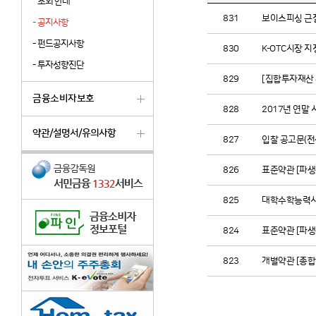
조회 안내
831
보이스피싱 근
-
공지사항
-
펀드공지사항
830
K-OTC시장 
-
투자성향진단
829
[집합투자재산
금융소비자보호
828
2017년 연말
약관/설명서/유의사항
827
입찰 공고문(전
826
표준약관 [파
825
대학수학능력시험
824
표준약관 [파
823
개별약관 [종