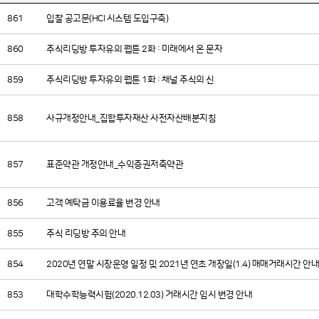
861
입찰 공고문(HCI 시스템 도입구축)
860
주식리딩방 투자유의 웹툰 2화 : 미래에서 온 문자
859
주식리딩방 투자유의 웹툰 1화 : 채널 주식의 신
858
사규개정안내_집합투자재산 사전자산배분지침
857
표준약관 개정안내_수익증권저축약관
856
고객 예탁금 이용료율 변경 안내
855
주식 리딩방 주의 안내
854
2020년 연말 시장운영 일정 및 2021년 연초 개장일(1.4) 매매거래시간 안내
853
대학수학능력시험(2020.12.03) 거래시간 임시 변경 안내