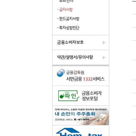
조회 안내
-
공지사항
-
펀드공지사항
-
투자성향진단
금융소비자보호
약관/설명서/유의사항