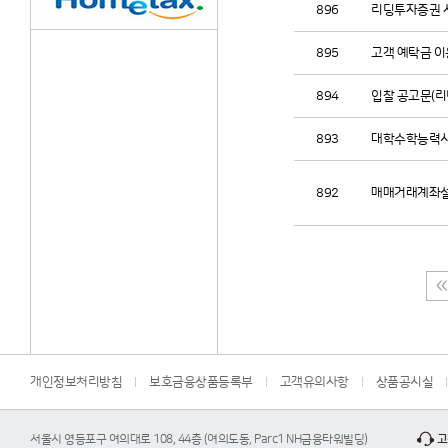
896
리딩투자증권 
895
고객 예탁금 이
894
입찰 공고문(
893
대학수학능력시험
892
매매거래계좌설
개인정보처리방침
보호금융상품등록부
고객유의사항
상품공시실
서울시 영등포구 여의대로 108, 44층 (여의도동, Parc1 NH금융타워빌딩)
고