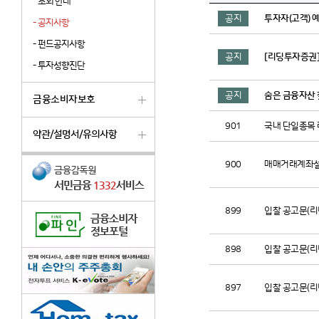
조회 안내
공지
투자자(고객) 
-
공지사항
-
펀드공지사항
공지
[리딩투자증권
-
투자성향진단
공지
숨은 금융자산 
금융소비자보호
901
국내 단일종목 
약관/설명서/유의사항
900
매매거래계좌설정약
899
입찰 공고문(리
898
입찰 공고문(리
897
입찰 공고문(리