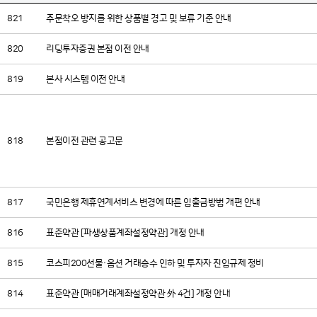
821
주문착오 방지를 위한 상품별 경고 및 보류 기준 안내
820
리딩투자증권 본점 이전 안내
819
본사 시스템 이전 안내
818
본점이전 관련 공고문
817
국민은행 제휴연계서비스 변경에 따른 입출금방법 개편 안내
816
표준약관 [파생상품계좌설정약관] 개정 안내
815
코스피200선물·옵션 거래승수 인하 및 투자자 진입규제 정비
814
표준약관 [매매거래계좌설정약관 外 4건] 개정 안내