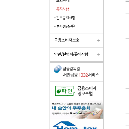
조회 안내
-
공지사항
-
펀드공지사항
-
투자성향진단
금융소비자보호
약관/설명서/유의사항